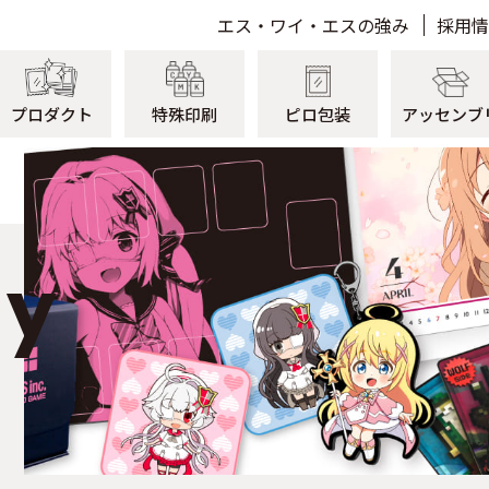
エス・ワイ・エスの強み
採用情
プロダクト
特殊印刷
ピロ包装
アッセンブ
Card game
カードゲーム
dy
Acrylic Product
アクリル製品