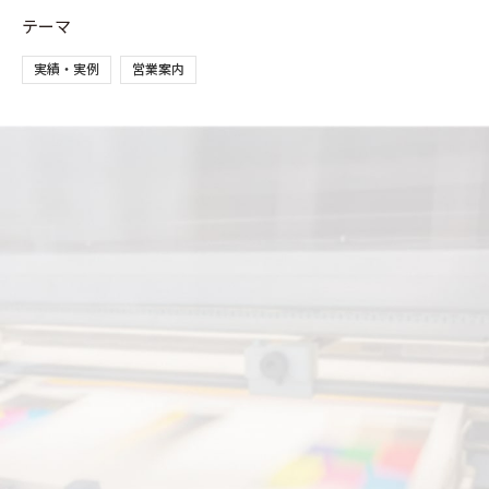
テーマ
実績・実例
営業案内
03-5827-2347
［受付時間］9時～17時
（土・日・祝・年末年始をのぞく）